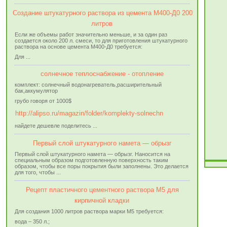
Создание штукатурного раствора из цемента М400-Д0 200
литров
Если же объемы работ значительно меньше, и за один раз
создается около 200 л. смеси, то для приготовления штукатурного
раствора на основе цемента М400-Д0 требуется:
Для ...
солнечное теплоснабжение - отопление
комплект: солнечный водонагреватель,расширительный
бак,аккумулятор
грубо говоря от 1000$
http://alipso.ru/magazin/folder/komplekty-solnechn
найдете дешевле поделитесь ...
Первый слой штукатурного намета — обрызг
Первый слой штукатурного намета — обрызг. Наносится на
специальным образом подготовленную поверхность таким
образом, чтобы все поры покрытия были заполнены. Это делается
для того, чтобы ...
Рецепт пластичного цементного раствора М5 для
кирпичной кладки
Для создания 1000 литров раствора марки М5 требуется:
вода – 350 л.;