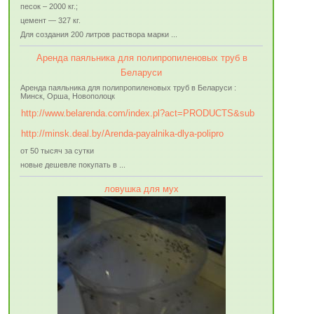
песок – 2000 кг.;
цемент — 327 кг.
Для создания 200 литров раствора марки ...
Аренда паяльника для полипропиленовых труб в
Беларуси
Аренда паяльника для полипропиленовых труб в Беларуси :
Минск, Орша, Новополоцк
http://www.belarenda.com/index.pl?act=PRODUCTS&sub
http://minsk.deal.by/Arenda-payalnika-dlya-polipro
от 50 тысяч за сутки
новые дешевле покупать в ...
ловушка для мух