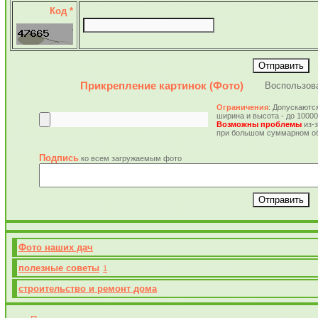
Код *
Прикрепление картинок (Фото)
Воспользов
Ограничения
: Допускаются 
ширина и высота - до 10000
Возможны проблемы
из-з
при большом суммарном о
Подпись
ко всем загружаемым фото
Фото наших дач
полезные советы
1
строительство и ремонт дома